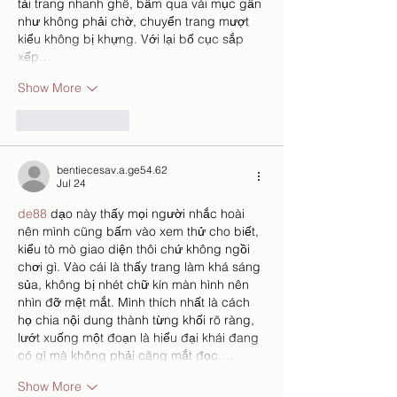
tải trang nhanh ghê, bấm qua vài mục gần 
như không phải chờ, chuyển trang mượt 
kiểu không bị khựng. Với lại bố cục sắp 
xếp…
Show More
Like
Reply
bentiecesav.a.ge54.62
Jul 24
de88
 dạo này thấy mọi người nhắc hoài 
nên mình cũng bấm vào xem thử cho biết, 
kiểu tò mò giao diện thôi chứ không ngồi 
chơi gì. Vào cái là thấy trang làm khá sáng 
sủa, không bị nhét chữ kín màn hình nên 
nhìn đỡ mệt mắt. Mình thích nhất là cách 
họ chia nội dung thành từng khối rõ ràng, 
lướt xuống một đoạn là hiểu đại khái đang 
có gì mà không phải căng mắt đọc.…
Show More