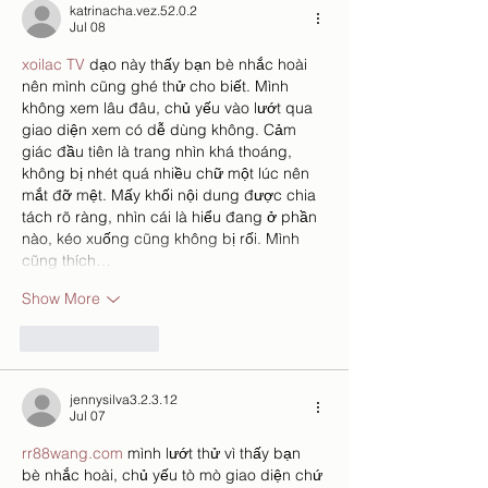
katrinacha.vez.52.0.2
Jul 08
xoilac TV
 dạo này thấy bạn bè nhắc hoài 
nên mình cũng ghé thử cho biết. Mình 
không xem lâu đâu, chủ yếu vào lướt qua 
giao diện xem có dễ dùng không. Cảm 
giác đầu tiên là trang nhìn khá thoáng, 
không bị nhét quá nhiều chữ một lúc nên 
mắt đỡ mệt. Mấy khối nội dung được chia 
tách rõ ràng, nhìn cái là hiểu đang ở phần 
nào, kéo xuống cũng không bị rối. Mình 
cũng thích…
Show More
Like
Reply
jennysilva3.2.3.12
Jul 07
rr88wang.com
 mình lướt thử vì thấy bạn 
bè nhắc hoài, chủ yếu tò mò giao diện chứ 