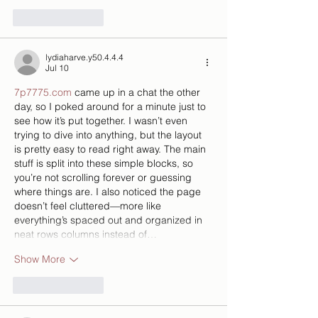
Like
Reply
lydiaharve.y50.4.4.4
Jul 10
7p7775.com
 came up in a chat the other 
day, so I poked around for a minute just to 
see how it’s put together. I wasn’t even 
trying to dive into anything, but the layout 
is pretty easy to read right away. The main 
stuff is split into these simple blocks, so 
you’re not scrolling forever or guessing 
where things are. I also noticed the page 
doesn’t feel cluttered—more like 
everything’s spaced out and organized in 
neat rows columns instead of…
Show More
Like
Reply