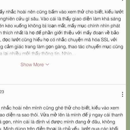
ấy nhắc hoài nên cũng bấm vào xem thử cho biết, kiểu lướt 
ghiên cứu gì sâu. Vào cái là thấy giao diện làm khá sáng 
nên kéo xuống không bị loạn mắt, mấy mục chính nhìn phát 
h thích nhất là họ để phần giới thiệu với mấy đoạn về bảo 
m, đọc lướt cũng hiểu họ có nhắc chuyện mã hóa SSL với 
ung cảm giác trang làm gọn gàng, thao tác chuyển mục cũng 
lại nhiều mới thấy thông tin. Nhìn…
Show More
123
 nhắc hoài nên mình cũng ghé thử cho biết, kiểu vào xem 
ao diện ra sao thôi. Vừa mở lên là mình để ý ngay cái thanh 
 gọn, nhìn cái là định vị được mình đang ở đâu, không 
. Mình dùng trên điện thoại là chủ yếu, lướt qua các khối 