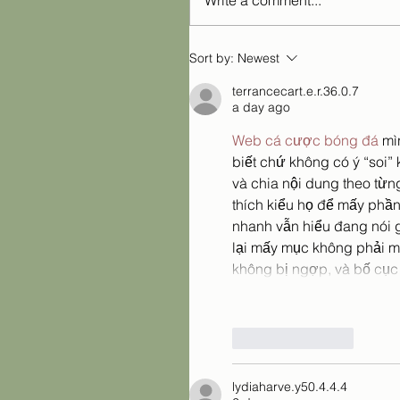
Write a comment...
Sort by:
Newest
terrancecart.e.r.36.0.7
a day ago
Web cá cược bóng đá
 mì
biết chứ không có ý “soi” 
và chia nội dung theo từng
thích kiểu họ để mấy phần
nhanh vẫn hiểu đang nói g
lại mấy mục không phải m
không bị ngợp, và bố cụ
Like
Reply
lydiaharve.y50.4.4.4