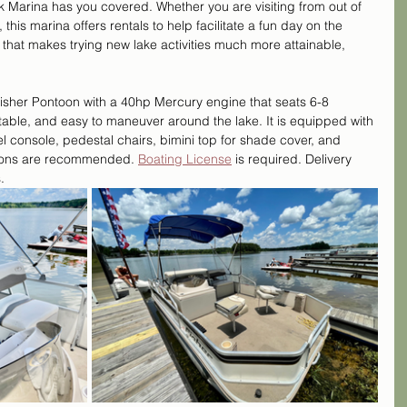
Marina has you covered. Whether you are visiting from out of 
 this marina offers rentals to help facilitate a fun day on the 
that makes trying new lake activities much more attainable, 
Fisher Pontoon with a 40hp Mercury engine that seats 6-8 
table, and easy to maneuver around the lake. It is equipped with 
el console, pedestal chairs, bimini top for shade cover, and 
ions are recommended. 
Boating License
 is required. Delivery 
.