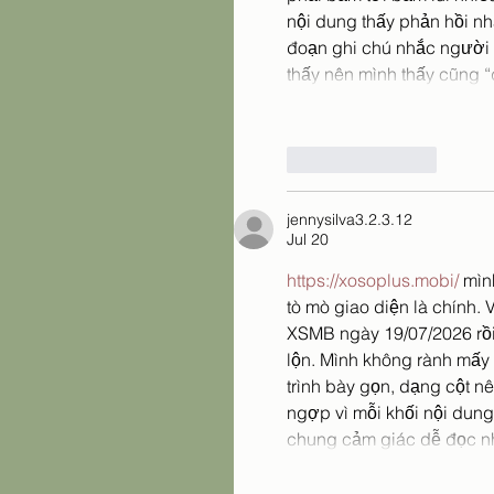
nội dung thấy phản hồi nh
đoạn ghi chú nhắc người d
thấy nên mình thấy cũng
Like
Reply
jennysilva3.2.3.12
Jul 20
https://xosoplus.mobi/
 mìn
tò mò giao diện là chính. 
XSMB ngày 19/07/2026 rồi
lộn. Mình không rành mấy 
trình bày gọn, dạng cột n
ngợp vì mỗi khối nội dung 
chung cảm giác dễ đọc nhấ