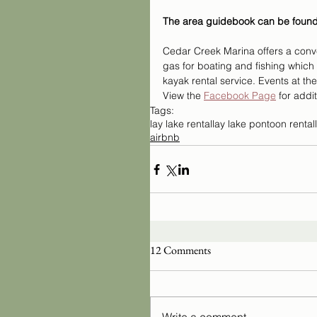
The area guidebook can be found
Cedar Creek Marina offers a conv
gas for boating and fishing which 
kayak rental service. Events at th
View the 
Facebook Page
 for addit
Tags:
lay lake rental
lay lake pontoon rental
airbnb
12 Comments