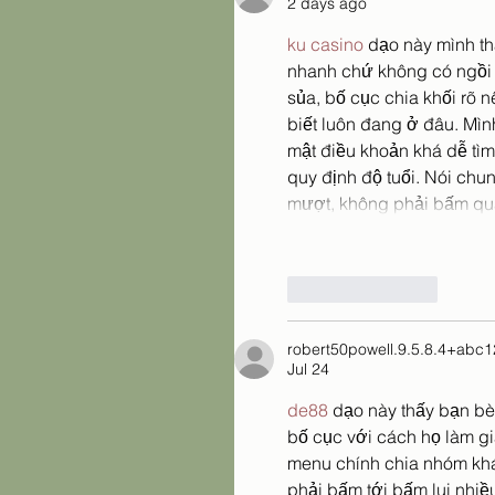
2 days ago
ku casino
 dạo này mình th
nhanh chứ không có ngồi n
sủa, bố cục chia khối rõ 
biết luôn đang ở đâu. Mìn
mật điều khoản khá dễ tì
quy định độ tuổi. Nói ch
mượt, không phải bấm qua 
Like
Reply
robert50powell.9.5.8.4+abc
Jul 24
de88
 dạo này thấy bạn bè
bố cục với cách họ làm gi
menu chính chia nhóm khá
phải bấm tới bấm lui nhiều