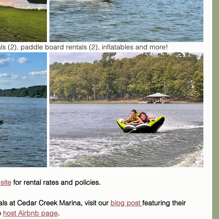
ls (2), paddle board rentals (2), inflatables and more! 
site
 for rental rates and policies.
ls at Cedar Creek Marina, visit our 
blog post 
featuring their 
 
host Airbnb page
.