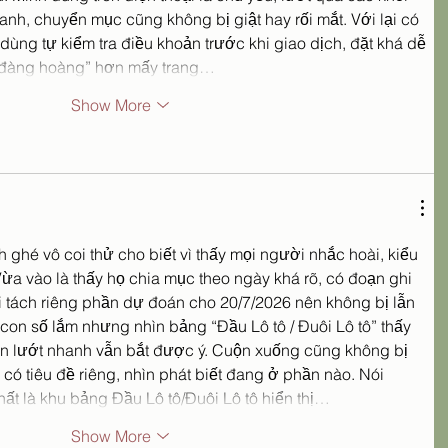
anh, chuyển mục cũng không bị giật hay rối mắt. Với lại có 
ùng tự kiểm tra điều khoản trước khi giao dịch, đặt khá dễ 
 “đàng hoàng” hơn mấy trang…
Show More
h ghé vô coi thử cho biết vì thấy mọi người nhắc hoài, kiểu 
Vừa vào là thấy họ chia mục theo ngày khá rõ, có đoạn ghi 
 tách riêng phần dự đoán cho 20/7/2026 nên không bị lẫn 
con số lắm nhưng nhìn bảng “Đầu Lô tô / Đuôi Lô tô” thấy 
ên lướt nhanh vẫn bắt được ý. Cuộn xuống cũng không bị 
có tiêu đề riêng, nhìn phát biết đang ở phần nào. Nói 
t là khu bảng Đầu Lô tô/Đuôi Lô tô hiển thị…
Show More