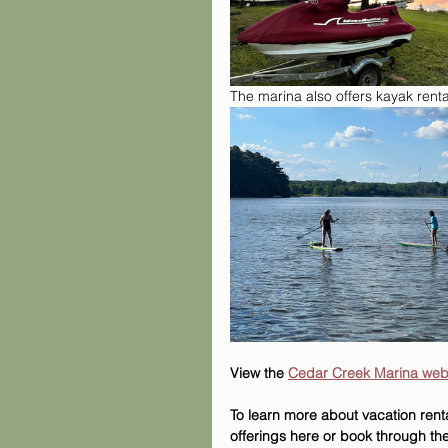
The marina also offers kayak renta
View the 
Cedar Creek Marina web
To learn more about vacation renta
offerings here or book through the