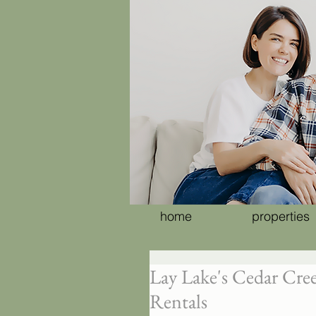
home
properties
Lay Lake's Cedar Cree
Rentals